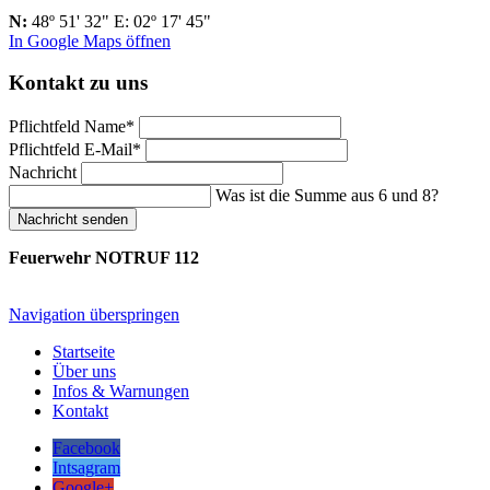
N:
48º 51' 32" E: 02º 17' 45"
In Google Maps öffnen
Kontakt zu uns
Pflichtfeld
Name
*
Pflichtfeld
E-Mail
*
Nachricht
Was ist die Summe aus 6 und 8?
Nachricht senden
Feuerwehr NOTRUF 112
Navigation überspringen
Startseite
Über uns
Infos & Warnungen
Kontakt
Facebook
Intsagram
Google+