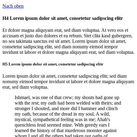
Nach oben
H4 Lorem ipsum dolor sit amet, consetetur sadipscing elitr
Et dolore magna aliquyam erat, sed diam voluptua. At vero eos et
accusam et justo duo dolores et ea rebum. Stet clita kasd gubergren,
no sea takimata sanctus est sit amet. Lorem ipsum dolor sit amet,
consetetur sadipscing elitr, sed diam nonumy eirmod tempor
invidunt ut labore et dolore magna aliquyam erat, sed diam voluptua.
H5 Lorem ipsum dolor sit amet, consetetur sadipscing elitr
Lorem ipsum dolor sit amet, consetetur sadipscing elitr, sed diam
nonumy eirmod tempor invidunt ut labore et dolore magna aliquyam
erat, sed diam voluptua.
Ishmael, was one of that crew; my shouts had gone up
with the rest; my oath had been welded with theirs; and
stronger I shouted, and more did I hammer and clinch
my oath, because of the dread in my soul. A wild,
mystical, sympathetical feeling was in me; Ahab's
quenchless feud seemed mine. With greedy ears I
learned the history of that murderous monster against
whom I and all the others had taken our oaths of