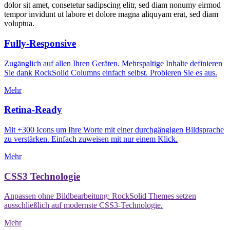
dolor sit amet, consetetur sadipscing elitr, sed diam nonumy eirmod
tempor invidunt ut labore et dolore magna aliquyam erat, sed diam
voluptua.
Fully-Responsive
Zugänglich auf allen Ihren Geräten. Mehrspaltige Inhalte definieren
Sie dank RockSolid Columns einfach selbst. Probieren Sie es aus.
Mehr
Retina-Ready
Mit +300 Icons um Ihre Worte mit einer durchgängigen Bildsprache
zu verstärken. Einfach zuweisen mit nur einem Klick.
Mehr
CSS3 Technologie
Anpassen ohne Bildbearbeitung: RockSolid Themes setzen
ausschließlich auf modernste CSS3-Technologie.
Mehr