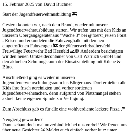
15. Februar 2025
von David Büchner
Start der Jugendfeuerwehrausbildung 🚒
Gestern konnten wir, nach dem Brand, wieder mit unsere
Jugendfeuerwehrausbildung starten. Wir trafen uns mit den Kids an
unserem Übergangsgerätehaus "Wache 3" bei @foerst_reisen Först
- Reisen und erkundeten die Fahrzeughalle mit den neu
eingetroffenen Fahrzeugen 🚒 der @feuerwehrbadhersfeld
Freiwillige Feuerwehr Bad Hersfeld 🙏🏻 Außerdem besichtigten
wir den neuen Umkleidecontainer von Carl Warrlich GmbH und
den aktuellen Schulungsraum der Einsatzabteilung mit Küche &
Büro.
Anschließend ging es weiter in unseren
Jugendfeuerwehrschulungsraum ins Bürgerhaus. Dort erhielten alle
Kids ihre frisch gereinigten und vorher sortierten
Jugendfeuerwehrsachen, denn aufgrund von Platzmangel stehen
aktuell keine eigenen Spinde zur Verfügung.
Zum Abschluss gab es für alle eine wohlverdiente leckere Pizza 🍕
Neugierig geworden?
Dann schaut doch mal unverbindlich bei uns vorbei! Wir freuen uns
über neue Gesichter 🤗 Meldet euch einfach vorher kurz unter