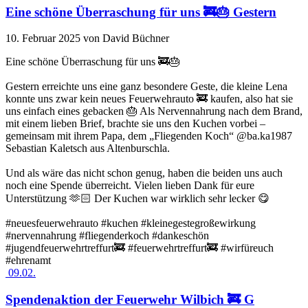
Eine schöne Überraschung für uns 🚒🎂 Gestern
10. Februar 2025
von David Büchner
Eine schöne Überraschung für uns 🚒🎂
Gestern erreichte uns eine ganz besondere Geste, die kleine Lena
konnte uns zwar kein neues Feuerwehrauto 🚒 kaufen, also hat sie
uns einfach eines gebacken 🎂 Als Nervennahrung nach dem Brand,
mit einem lieben Brief, brachte sie uns den Kuchen vorbei –
gemeinsam mit ihrem Papa, dem „Fliegenden Koch“ @ba.ka1987
Sebastian Kaletsch aus Altenburschla.
Und als wäre das nicht schon genug, haben die beiden uns auch
noch eine Spende überreicht. Vielen lieben Dank für eure
Unterstützung 🫶🏻 Der Kuchen war wirklich sehr lecker 😋
#neuesfeuerwehrauto #kuchen #kleinegestegroßewirkung
#nervennahrung #fliegenderkoch #dankeschön
#jugendfeuerwehrtreffurt🚒 #feuerwehrtreffurt🚒 #wirfüreuch
#ehrenamt
09.02.
Spendenaktion der Feuerwehr Wilbich 🚒 G