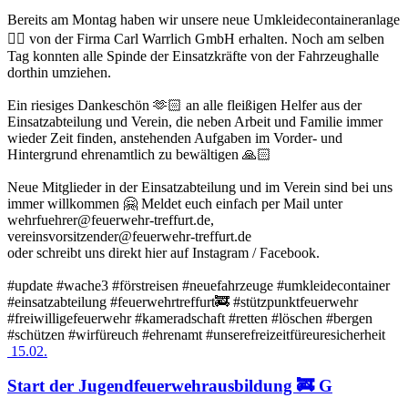
Bereits am Montag haben wir unsere neue Umkleidecontaineranlage
👍🏻 von der Firma Carl Warrlich GmbH erhalten. Noch am selben
Tag konnten alle Spinde der Einsatzkräfte von der Fahrzeughalle
dorthin umziehen.
Ein riesiges Dankeschön 🫶🏻 an alle fleißigen Helfer aus der
Einsatzabteilung und Verein, die neben Arbeit und Familie immer
wieder Zeit finden, anstehenden Aufgaben im Vorder- und
Hintergrund ehrenamtlich zu bewältigen 🙏🏻
Neue Mitglieder in der Einsatzabteilung und im Verein sind bei uns
immer willkommen 🤗 Meldet euch einfach per Mail unter
wehrfuehrer@feuerwehr-treffurt.de,
vereinsvorsitzender@feuerwehr-treffurt.de
oder schreibt uns direkt hier auf Instagram / Facebook.
#update #wache3 #förstreisen #neuefahrzeuge #umkleidecontainer
#einsatzabteilung #feuerwehrtreffurt🚒 #stützpunktfeuerwehr
#freiwilligefeuerwehr #kameradschaft #retten #löschen #bergen
#schützen #wirfüreuch #ehrenamt #unserefreizeitfüreuresicherheit
15.02.
Start der Jugendfeuerwehrausbildung 🚒 G