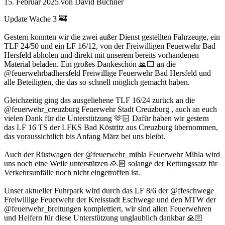
15. Februar 2025
von David Büchner
Update Wache 3 🚒
Gestern konnten wir die zwei außer Dienst gestellten Fahrzeuge, ein
TLF 24/50 und ein LF 16/12, von der Freiwilligen Feuerwehr Bad
Hersfeld abholen und direkt mit unserem bereits vorhandenen
Material beladen. Ein großes Dankeschön 🙏🏻 an die
@feuerwehrbadhersfeld Freiwillige Feuerwehr Bad Hersfeld und
alle Beteiligten, die das so schnell möglich gemacht haben.
Gleichzeitig ging das ausgeliehene TLF 16/24 zurück an die
@feuerwehr_creuzburg Feuerwehr Stadt Creuzburg , auch an euch
vielen Dank für die Unterstützung 🫶🏻 Dafür haben wir gestern
das LF 16 TS der LFKS Bad Köstritz aus Creuzburg übernommen,
das voraussichtlich bis Anfang März bei uns bleibt.
Auch der Rüstwagen der @feuerwehr_mihla Feuerwehr Mihla wird
uns noch eine Weile unterstützen 🙏🏻 solange der Rettungssatz für
Verkehrsunfälle noch nicht eingetroffen ist.
Unser aktueller Fuhrpark wird durch das LF 8/6 der @ffeschwege
Freiwillige Feuerwehr der Kreisstadt Eschwege und den MTW der
@feuerwehr_breitungen komplettiert, wir sind allen Feuerwehren
und Helfern für diese Unterstützung unglaublich dankbar 🙏🏻