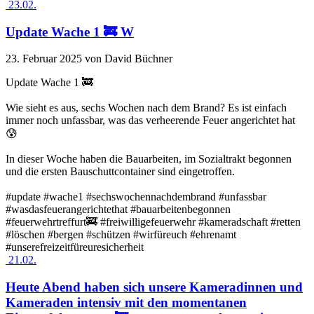
23.02.
Update Wache 1 🚒 W
23. Februar 2025
von David Büchner
Update Wache 1 🚒
Wie sieht es aus, sechs Wochen nach dem Brand? Es ist einfach
immer noch unfassbar, was das verheerende Feuer angerichtet hat
😰
In dieser Woche haben die Bauarbeiten, im Sozialtrakt begonnen
und die ersten Bauschuttcontainer sind eingetroffen.
#update #wache1 #sechswochennachdembrand #unfassbar
#wasdasfeuerangerichtethat #bauarbeitenbegonnen
#feuerwehrtreffurt🚒 #freiwilligefeuerwehr #kameradschaft #retten
#löschen #bergen #schützen #wirfüreuch #ehrenamt
#unserefreizeitfüreuresicherheit
21.02.
Heute Abend haben sich unsere Kameradinnen und
Kameraden intensiv mit den momentanen