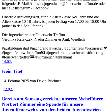
folgender E-Mail Adresse: jugendwart@feuerwehr-treffurt.de oder
hier auf Instagram / Facebook.
Unsere Ausbildungszeit, für die Altersklasse 6-9 Jahre und die
Altersklasse 10-18 Jahre, ist jeden Freitag von 17:00 bis 18:00 Uhr
(außer in den Schulferien).
Die Jugendwarte der Feuerwehr Treffurt
Veronika Ratajczak, Nadja Zimmer & Anik Weidlich
#ausbildungsstart #nachbrand #wache3 #bürgerhaus #pizzaessen🍕
#jugendfeuerwehrtreffurt🚒 #jugendarbeit #nachwuchsförderung
#feuerwehrtreffurt🚒 #wirfüreuch #ehrenamt
14.02.
Kein Titel
14. Februar 2025
von David Büchner
12.02.
Bereits am Samstag erreichte unseren Wehrführer
Norbert Zimmer eine Spende für unsere
Jugendfeuerwehr, von den beiden Jugendwarten