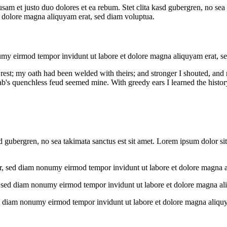
am et justo duo dolores et ea rebum. Stet clita kasd gubergren, no sea 
t dolore magna aliquyam erat, sed diam voluptua.
numy eirmod tempor invidunt ut labore et dolore magna aliquyam erat, s
rest; my oath had been welded with theirs; and stronger I shouted, and
ab's quenchless feud seemed mine. With greedy ears I learned the histor
sd gubergren, no sea takimata sanctus est sit amet. Lorem ipsum dolor s
itr, sed diam nonumy eirmod tempor invidunt ut labore et dolore magna
r, sed diam nonumy eirmod tempor invidunt ut labore et dolore magna a
sed diam nonumy eirmod tempor invidunt ut labore et dolore magna aliq