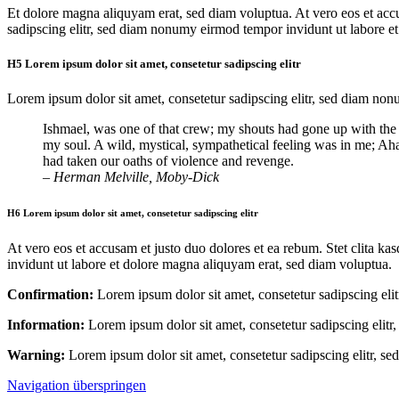
Et dolore magna aliquyam erat, sed diam voluptua. At vero eos et accus
sadipscing elitr, sed diam nonumy eirmod tempor invidunt ut labore e
H5 Lorem ipsum dolor sit amet, consetetur sadipscing elitr
Lorem ipsum dolor sit amet, consetetur sadipscing elitr, sed diam no
Ishmael, was one of that crew; my shouts had gone up with the 
my soul. A wild, mystical, sympathetical feeling was in me; Ah
had taken our oaths of violence and revenge.
– Herman Melville, Moby-Dick
H6 Lorem ipsum dolor sit amet, consetetur sadipscing elitr
At vero eos et accusam et justo duo dolores et ea rebum. Stet clita ka
invidunt ut labore et dolore magna aliquyam erat, sed diam voluptua.
Confirmation:
Lorem ipsum dolor sit amet, consetetur sadipscing el
Information:
Lorem ipsum dolor sit amet, consetetur sadipscing elit
Warning:
Lorem ipsum dolor sit amet, consetetur sadipscing elitr, 
Navigation überspringen