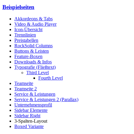
Beispielseiten
Akkordeons & Tabs
Video & Audio Player
Icon-Übersicht
Trennlinien
Preistabellen
RockSolid Columns
Buttons & Leisten
Feature-Boxen
Downloads & Infos
Typografie (Fließtext)
Third Level
Fourth Level
Teamseite
Teamseite 2
Service & Leistungen
Service & Leistungen 2 (Parallax)
Unternehmensprofil
Sidebar Elemente
Sidebar Right
3-Spalten-Layout
Boxed Variante