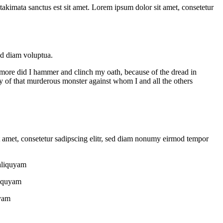
takimata sanctus est sit amet. Lorem ipsum dolor sit amet, consetetur
ed diam voluptua.
 more did I hammer and clinch my oath, because of the dread in
y of that murderous monster against whom I and all the others
it amet, consetetur sadipscing elitr, sed diam nonumy eirmod tempor
 aliquyam
liquyam
uyam