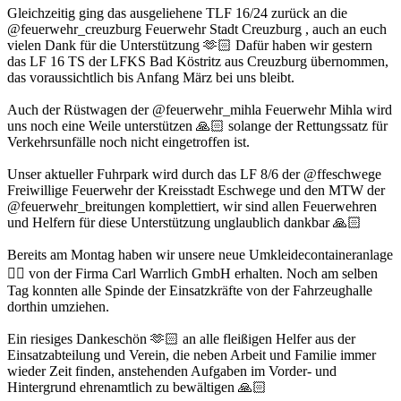
Gleichzeitig ging das ausgeliehene TLF 16/24 zurück an die
@feuerwehr_creuzburg Feuerwehr Stadt Creuzburg , auch an euch
vielen Dank für die Unterstützung 🫶🏻 Dafür haben wir gestern
das LF 16 TS der LFKS Bad Köstritz aus Creuzburg übernommen,
das voraussichtlich bis Anfang März bei uns bleibt.
Auch der Rüstwagen der @feuerwehr_mihla Feuerwehr Mihla wird
uns noch eine Weile unterstützen 🙏🏻 solange der Rettungssatz für
Verkehrsunfälle noch nicht eingetroffen ist.
Unser aktueller Fuhrpark wird durch das LF 8/6 der @ffeschwege
Freiwillige Feuerwehr der Kreisstadt Eschwege und den MTW der
@feuerwehr_breitungen komplettiert, wir sind allen Feuerwehren
und Helfern für diese Unterstützung unglaublich dankbar 🙏🏻
Bereits am Montag haben wir unsere neue Umkleidecontaineranlage
👍🏻 von der Firma Carl Warrlich GmbH erhalten. Noch am selben
Tag konnten alle Spinde der Einsatzkräfte von der Fahrzeughalle
dorthin umziehen.
Ein riesiges Dankeschön 🫶🏻 an alle fleißigen Helfer aus der
Einsatzabteilung und Verein, die neben Arbeit und Familie immer
wieder Zeit finden, anstehenden Aufgaben im Vorder- und
Hintergrund ehrenamtlich zu bewältigen 🙏🏻