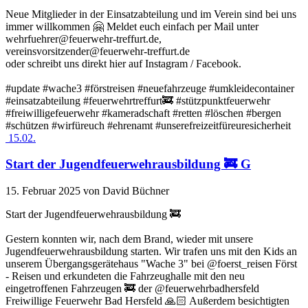
Neue Mitglieder in der Einsatzabteilung und im Verein sind bei uns
immer willkommen 🤗 Meldet euch einfach per Mail unter
wehrfuehrer@feuerwehr-treffurt.de,
vereinsvorsitzender@feuerwehr-treffurt.de
oder schreibt uns direkt hier auf Instagram / Facebook.
#update #wache3 #förstreisen #neuefahrzeuge #umkleidecontainer
#einsatzabteilung #feuerwehrtreffurt🚒 #stützpunktfeuerwehr
#freiwilligefeuerwehr #kameradschaft #retten #löschen #bergen
#schützen #wirfüreuch #ehrenamt #unserefreizeitfüreuresicherheit
15.02.
Start der Jugendfeuerwehrausbildung 🚒 G
15. Februar 2025
von David Büchner
Start der Jugendfeuerwehrausbildung 🚒
Gestern konnten wir, nach dem Brand, wieder mit unsere
Jugendfeuerwehrausbildung starten. Wir trafen uns mit den Kids an
unserem Übergangsgerätehaus "Wache 3" bei @foerst_reisen Först
- Reisen und erkundeten die Fahrzeughalle mit den neu
eingetroffenen Fahrzeugen 🚒 der @feuerwehrbadhersfeld
Freiwillige Feuerwehr Bad Hersfeld 🙏🏻 Außerdem besichtigten