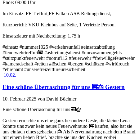
Ende: 09:00 Uhr
Im Einsatz: FF Treffurt,FF Falken ASB Rettungsdienst,
Kurzbericht: VKU Kleinbus auf Seite, 1 Verletzte Person.
Einsatzdauer mit Nachbereitung: 1,75 h
#einsatz #nummer1025 #verkehrsunfall #einsatzabteilung
#feuerwehrtreffurt🚒 #asbrettungsdienst #nurzusammengehts
#stützpunktfeuerwehr #notruf112 #feuerwehr #freiwilligefeuerwehr
#kameradschaft #retten #löschen #bergen #schützen #wirfüreuch
#ehrenamt #unserefreizeitfüreuresicherheit
10.02.
Eine schöne Überraschung für uns 🚒🎂 Gestern
10. Februar 2025
von David Büchner
Eine schöne Überraschung für uns 🚒🎂
Gestern erreichte uns eine ganz besondere Geste, die kleine Lena
konnte uns zwar kein neues Feuerwehrauto 🚒 kaufen, also hat sie
uns einfach eines gebacken 🎂 Als Nervennahrung nach dem Brand,
mit einem lieben Brief, brachte sie uns den Kuchen vorbei –