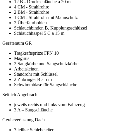
12 B - Druckschläuche a 20 m
4 CM - Strahlrohre
2 BM - Strahlrohre
1 CM - Strahlrohr mit Mannschutz
2 Überfahrbohlen
Schlauchbinden B, Kupplungsschlüssel
Schlauchhaspel 5 C a 15 m
Geräteraum GR
Tragkraftspritze FPN 10
Magirus
2 Saugkörbe und Saugschutzkörbe
Arbeitsleinen
Standrohr mit Schlüssel
2 Zubringer B a 5 m
Schwimmblase für Saugschläuche
Seitlich Angebracht
jeweils rechts und links vom Fahrzeug
3 A – Saugschläuche
Geräteverlastung Dach
3 teilige Schiebeleiter