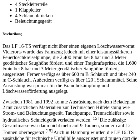
4 Steckleiterteile
1 Klappleiter
4 Schlauchbrücken
Beleuchtungsgerät
Beschreibung
Das LF 16-TS verfügt nicht über einen eigenen Löschwasservorrat.
Vielerorts wurde das Fahrzeug jedoch mit einer leistungsstärkeren
Feuerlöschkreiselpumpe, die 2.400 l/min bei 8 bar und 3 Meter
geodätischer Saughöhe fördert, und einer Tragkraftspritze, die 1.600
l/min bei 8 bar und 3 Meter geodätischer Saughöhe fördert,
ausgerüstet. Ferner verfügt es über 600 m B-Schlauch und über 240
m C-Schlauch. Außerdem verfügt es über 120 l Schaummittel. Seine
Ausrüstung war primär für die Brandbekämpfung und
Löschwasserförderung ausgelegt.
Zwischen 1981 und 1992 konnte Ausrüstung nach dem Beladeplan
2 mit zusätzlichen Materialien zur Technischen Hilfeleistung wie
Strom- und Beleuchtungsgerät, Tauchpumpe, Trennschleifer sowie
[15]
hydraulisches Schneidgerät verladen werden.
Die zulässige
Gesamtmasse war dann nicht mehr auf 9 Tonnen, sondern auf 12
[15]
Tonnen oberbegrenzt.
Auch in Hamburg wurden die LF 16-TS
zusätzliche für technische Unfallhilfe ausgerüstet und trugen dort die